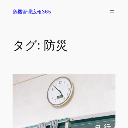
内
危機管理広報365
容
を
ス
キ
タグ:
防災
ッ
プ