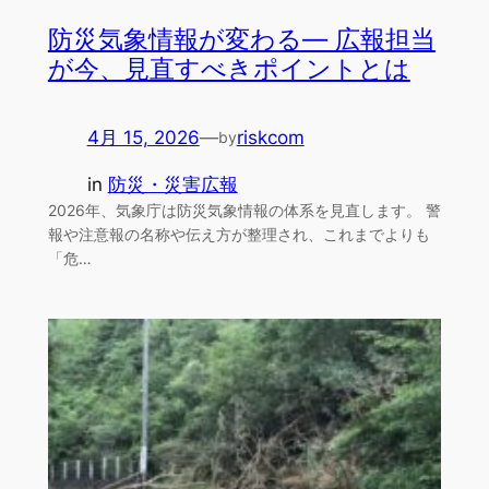
防災気象情報が変わる― 広報担当
が今、見直すべきポイントとは
4月 15, 2026
—
riskcom
by
in
防災・災害広報
2026年、気象庁は防災気象情報の体系を見直します。 警
報や注意報の名称や伝え方が整理され、これまでよりも
「危…