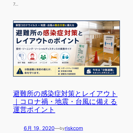
7…
避難所の感染症対策とレイアウト
｜コロナ禍・地震・台風に備える
運営ポイント
6月 19, 2020
—
riskcom
by