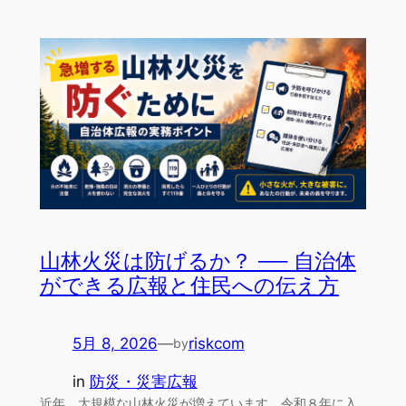
山林火災は防げるか？ ── 自治体
ができる広報と住民への伝え方
5月 8, 2026
—
riskcom
by
in
防災・災害広報
近年、大規模な山林火災が増えています。令和８年に入