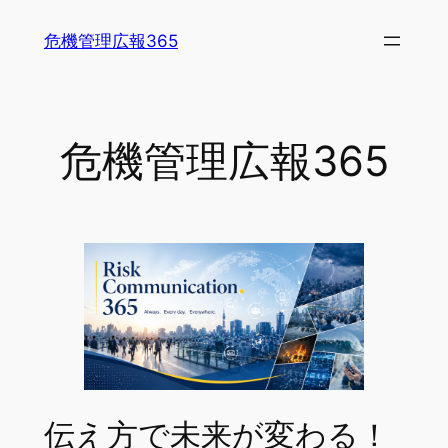
内
危機管理広報365
容
を
ス
キ
危機管理広報365
ッ
プ
伝え方で未来が変わる！