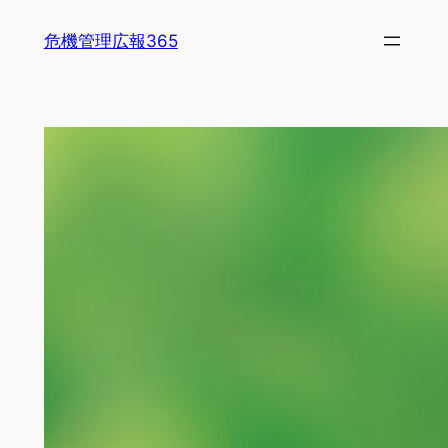
内
危機管理広報365
容
を
ス
キ
ッ
プ