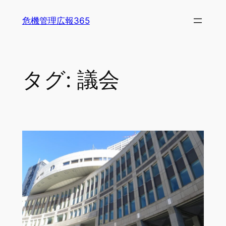
内
危機管理広報365
容
を
ス
キ
タグ:
議会
ッ
プ