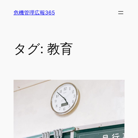
内
危機管理広報365
容
を
ス
キ
タグ:
教育
ッ
プ